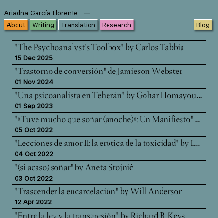
—
Ariadna García Llorente
About
Writing
Translation
Research
Blog
"The Psychoanalyst’s Toolbox" by Carlos Tabbia
15 Dec 2025
"Trastorno de conversión" de Jamieson Webster
01 Nov 2024
"Un
a psicoanalista en Teherán" by Gohar Homayounpour
01 Sep 2023
"«T
uve mucho que soñar (anoche)»: Un Manifiesto" by Kara Kohn-Gardner & Carlos Padrón
05 Oct 2022
"Le
cciones de amor II: la erótica de la toxicidad" by Luce deLire
04 Oct 2022
"(si acaso) soñar" by Aneta Stojnić
03 Oct 2022
"Trascender la encarcelación" by Will Anderson
12 Apr 2022
"Entre la ley y la transgresión" by Richard B. Keys