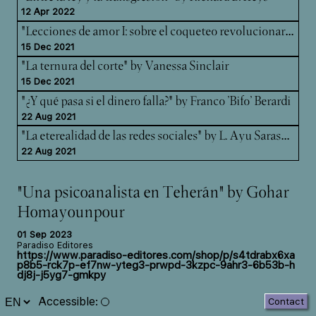
12 Apr 2022
"Le
cciones de amor I: sobre el coqueteo revolucionario" by Luce deLire.
15 Dec 2021
"La ternura del corte" by Vanessa Sinclair
15 Dec 2021
"¿Y qué pasa si el dinero falla?" by Franco 'Bifo' Berardi
22 Aug 2021
"La
eterealidad de las redes sociales" by L. Ayu Saraswati
22 Aug 2021
"Una psicoanalista en Teherán" by Gohar
Homayounpour
01 Sep 2023
Paradiso Editores
https://www.paradiso-editores.com/shop/p/s4tdrabx6xa
p8b5-rck7p-ef7nw-yteg3-prwpd-3kzpc-9ahr3-6b53b-h
dj8j-j5yg7-gmkpy
Spanish translation of the book "Doing Psychoanalysis
Accessible
:
Contact
in Tehran" by Gohar Homayounpour (MIT Press, 2012),