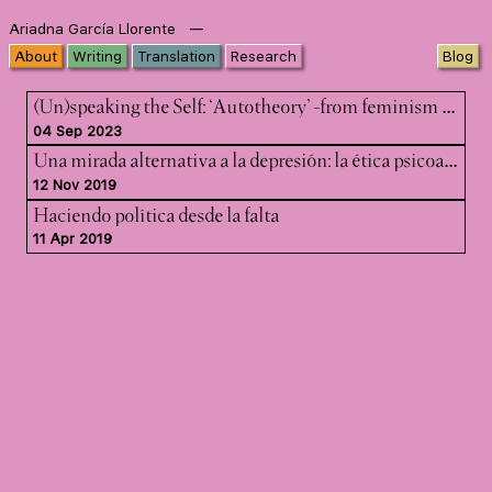
—
Ariadna García Llorente
About
Writing
Translation
Research
Blog
(Un
)speaking the Self: ‘Autotheory’ —from feminism to psychoanalysis
04 Sep 2023
Una
mirada alternativa a la depresión: la ética psicoanalítica
12 Nov 2019
Haciendo política desde la falta
11 Apr 2019