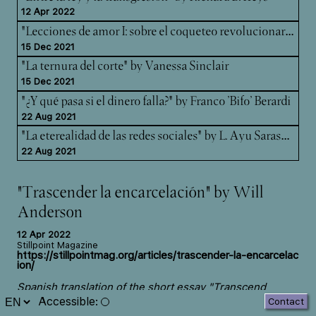
12 Apr 2022
"Le
cciones de amor I: sobre el coqueteo revolucionario" by Luce deLire.
15 Dec 2021
"La ternura del corte" by Vanessa Sinclair
15 Dec 2021
"¿Y qué pasa si el dinero falla?" by Franco 'Bifo' Berardi
22 Aug 2021
"La
eterealidad de las redes sociales" by L. Ayu Saraswati
22 Aug 2021
"Trascender la encarcelación" by Will
Anderson
12 Apr 2022
Stillpoint Magazine
https://stillpointmag.org/articles/trascender-la-encarcelac
ion/
Spanish translation of the short essay "Transcend
Incarceration" by Will Anderson, published in Stillpoint
Accessible
:
Contact
Magazine Issue 010: JUDGE.