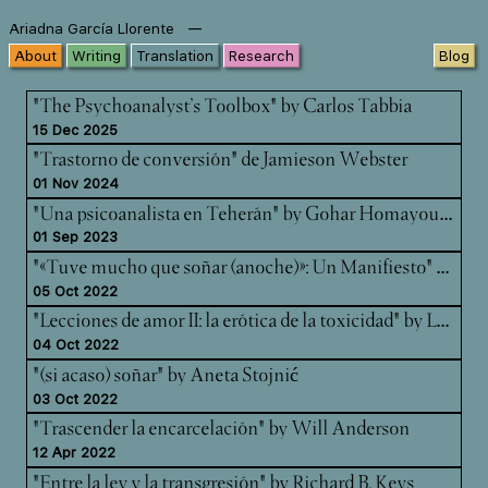
—
Ariadna García Llorente
About
Writing
Translation
Research
Blog
"The Psychoanalyst’s Toolbox" by Carlos Tabbia
15 Dec 2025
"Trastorno de conversión" de Jamieson Webster
01 Nov 2024
"Un
a psicoanalista en Teherán" by Gohar Homayounpour
01 Sep 2023
"«T
uve mucho que soñar (anoche)»: Un Manifiesto" by Kara Kohn-Gardner & Carlos Padrón
05 Oct 2022
"Le
cciones de amor II: la erótica de la toxicidad" by Luce deLire
04 Oct 2022
"(si acaso) soñar" by Aneta Stojnić
03 Oct 2022
"Trascender la encarcelación" by Will Anderson
12 Apr 2022
"Entre la ley y la transgresión" by Richard B. Keys